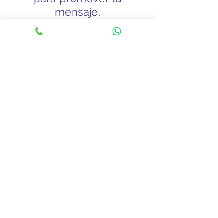
mensaje.
Somos tu aliado perfecto para
impulsarte en el
mundo del Marketing. Eventos y
Diseños
Links Rápidos
Somos Swaper